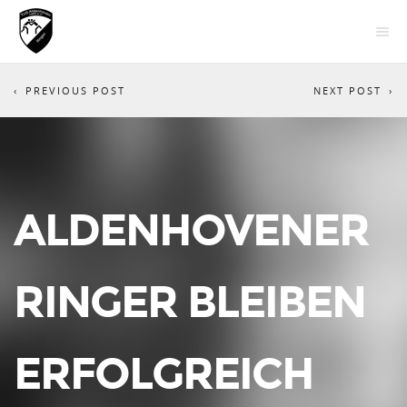
PREVIOUS POST
NEXT POST
ALDENHOVENER
RINGER BLEIBEN
ERFOLGREICH